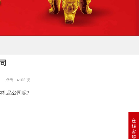
司
点击：4102 次
的礼品公司呢？
在
线
客
服